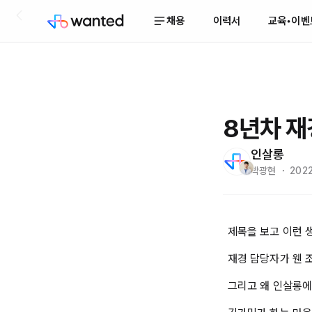
채용
이력서
교육•이벤
8년차 재
인살롱
박광현 ・ 2022
제목을 보고 이런 
재경 담당자가 웬 
그리고 왜 인살롱에