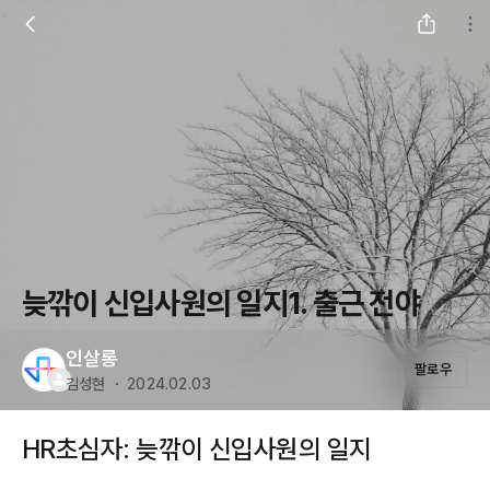
늦깎이 신입사원의 일지1. 출근 전야
인살롱
팔로우
김성현 ・ 2024.02.03
HR초심자: 늦깎이 신입사원의 일지