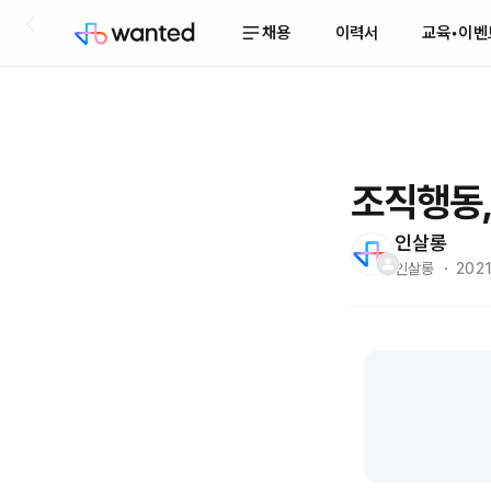
채용
이력서
교육•이벤
조직행동,
인살롱
인살롱 ・ 2021.