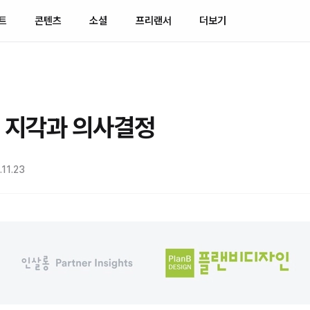
트
콘텐츠
소셜
프리랜서
더보기
 지각과 의사결정
11.23