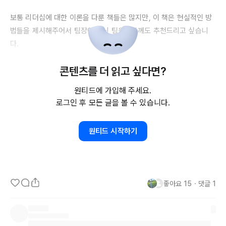
보통 리더십에 대한 이론을 다룬 책들은 많지만, 이 책은 현실적인 방
법들을 제시해주어서 팀장이 아닌 팀원분들께도 추천드리고 싶습니
다.

콘텐츠를 더 읽고 싶다면?
'팀장 스쿨'을 읽고 가장 크게 느낀 점은 리더가 되는 일이 결코 쉬운 
일이 아니라는 것이었습니다. 예전에는 리더가 되는 것이 일종의 보상
원티드에 가입해 주세요.
처럼 여겨졌지만, 요즘은 오히려 실무자로 남고 싶어하는 사람들이 많
로그인 후 모든 글을 볼 수 있습니다.
다는 얘기를 종종 듣곤 합니다. 마음의 준비가 되지 않은 상태에서 팀
장이 되면 다양한 성향의 팀원들을 관리하고 소통하는 데 어려움을 겪
원티드 시작하기
기도 하고, 팀원들의 성장을 위한 건설적인 피드백을 주는 것도 쉽지 
않다는 걸 깨달았습니다. 팀장이 되면 그 무게감과 책임감으로 인한 
스트레스도 상당하죠.

좋아요
15
・
댓글
1
최근 '3요 직원'(이걸요? 제가요? 왜요?)부터 블라인드, 잡플래닛 같
은 플랫폼에서 자신의 생각을 자유롭게 표현하는 시대가 되면서 리더
의 자리는 점점 더 어려워지고 있다고 생각합니다.
