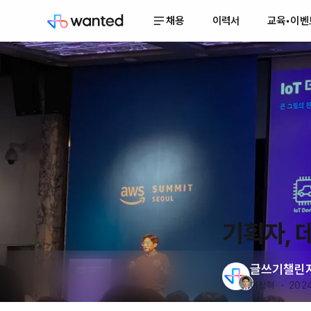
채용
이력서
교육•이벤
기획자, 
글쓰기챌린
이상혁 ・ 2024