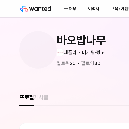
채용
이력서
교육•이벤
바오밥나무
네플라
마케팅·광고
팔로워
20
팔로잉
30
프로필
게시글