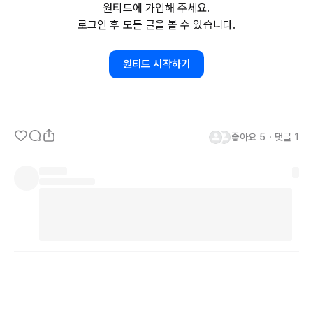
원티드에 가입해 주세요.
하게 사람의 이동만이 아니라 사물의 이동까지 포함 시킨다면 훨씬 큰 
로그인 후 모든 글을 볼 수 있습니다.
비중이 될 거고요. 

원티드 시작하기
4. 국내에서는 티맵이 대표적인 모빌리티 플랫폼인데요, 
20년간
 축적
된 모빌리티 서비스 경험, 노하우, 데이터를 바탕으로 그 영역을 확장 
중이라고 하네요. 
2002년
 세계 최초로 모바일 내비게이션을 출시하
여 작년 
10월에는
 하루 
574만
 명 사용이라는 최고치를 찍었대요. 

좋아요
5
・
댓글
1
5. 이후에는 살아있는 데이터를 활용해 티맵에서 대리, 화물, 주차, 발
렛 등을 사용하는 유저들의 편의도 제공하고 있고 매월 
53억km의
 주
행 데이터를 수집합니다. 수집한 데이터는 유의미하게 가공해 전 국민
이 사용하는 서비스에 공급하고 있고요. 

6. 앞으로 모빌리티 산업의 발전은 무궁무진해 보여요. 우리 생활에 
밀접해 있는 서비스인 만큼 관심이 갑니다. 

출처 : 
https://www.wanted.co.kr/events/22_11_s01_b10