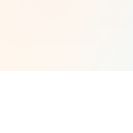
원티드 에디터
원티드랩
미디어
팔로워
85
팔로잉
17