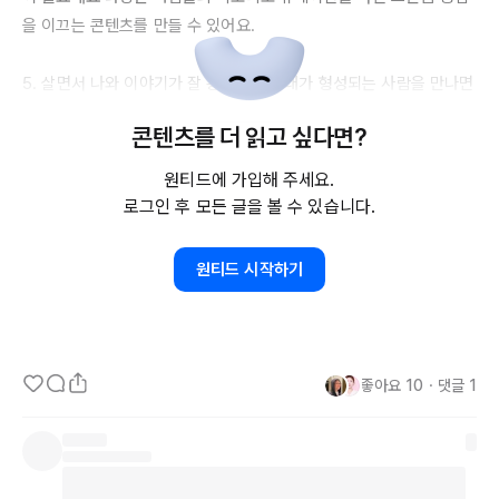
을 이끄는 콘텐츠를 만들 수 있어요. 

5. 살면서 나와 이야기가 잘 통하고 공감대가 형성되는 사람을 만나면 
일단 관심이 생기잖아요. 그럼 그 사람과 더 자주 소통하고 결국 친구
콘텐츠를 더 읽고 싶다면?
가 될 수 있죠. 이런 선순환 구조가 생기면 마케팅의 최종 목표인 고객
들과 친구가 될 수 있어요. 

원티드에 가입해 주세요.
로그인 후 모든 글을 볼 수 있습니다.
6. 결국 사람의 마음을 사로잡기 위해서 이런 선순환 구조를 잘 만드
는 것이 요즘 마케터의 역할이에요. 

원티드 시작하기
출처 : 
https://www.wanted.co.kr/events/21_08_s02_b01
채용 공고 : 
29cm
https://www.wanted.co.kr/company/1719
좋아요
10
・
댓글
1