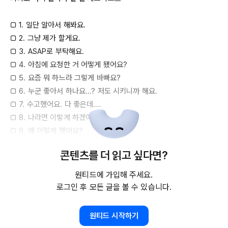
□ 1. 일단 알아서 해봐요.

□ 2. 그냥 제가 할게요.

□ 3. 
ASAP로
 부탁해요.

□ 4. 아침에 요청한 거 어떻게 됐어요?

□ 5. 요즘 뭐 하느라 그렇게 바빠요?

□ 6. 누군 좋아서 하나요…? 저도 시키니까 해요. 

□ 7. 수고했어요. 다 좋은데….

□ 8. 나라면 이렇게 하겠어요. 

□ 9. 왜 이렇게 했어요?

□ 10. 우리 애들이 잘 몰라서 그래요. 

콘텐츠를 더 읽고 싶다면?
□ 11. 난 괜찮은데, 다른 사람이 싫어해요. 

□ 12. 나니까 이런 말 해주는 거 알죠?

원티드에 가입해 주세요.
로그인 후 모든 글을 볼 수 있습니다.
썩 나빠 보이지 않은 표현인 듯한데요. 실제로 리더가 이렇게 말하면 
좋지 않은 영향을 주기 쉽다고 하네요.  리더에게 이런 말을 들은 적이 
원티드 시작하기
있나요? 있다면 그때 기분이 어땠나요?  
