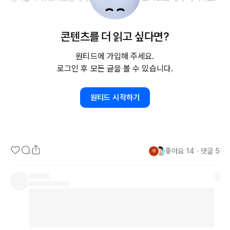
콘텐츠를 더 읽고 싶다면?
4. 체계가 중요하신 분, 어떤 불편함을 맞닥뜨렸을 때 누군가 해결하
겠지라고 생각하시는 분, 불확실성을 싫어하시는 분은 스타트업보다
원티드에 가입해 주세요.
는 안정적인 환경에서 잘 성장하실 수 있을 거라고 생각합니다.

로그인 후 모든 글을 볼 수 있습니다.
5. 스타트업이 주는 장점
/단점
, 여러분은 어느 쪽에 더 손을 들어주시
원티드 시작하기
겠어요? 

출처 : 
https://www.wanted.co.kr/events/22_05_s05_b09
좋아요
14
・
댓글
5