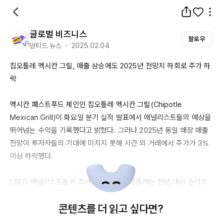
글로벌 비즈니스
팔로우
원티드 뉴스 ・ 2025.02.04
칩오틀레 멕시칸 그릴, 매출 상승에도 
2025년
 전망치 하회로 주가 하
락

멕시칸 패스트푸드 체인인 칩오틀레 멕시칸 그릴(
Chipotle
Mexican
Grill
)이 화요일 분기 실적 발표에서 애널리스트들의 예상을 
뛰어넘는 수익을 기록했다고 밝혔다. 그러나 
2025년
 동일 매장 매출 
전망이 투자자들의 기대에 미치지 못해 시간 외 거래에서 주가가 3% 
이상 하락했다.

LSEG
 애널리스트들의 조사에 따르면, 칩오틀레는 전년 대비 순이익
이 
282.1백만
 달러(주당 
20센트
)에서 
331.8백만
 달러(주당 
24센트
)
콘텐츠를 더 읽고 싶다면?
로 증가했다고 보고했다. 일회성 비용을 제외한 조정 주당 이익은 
25
센트였다
. 순매출은 
13.1%
 증가한 
28.5억
 달러를 기록했다. 동일 매