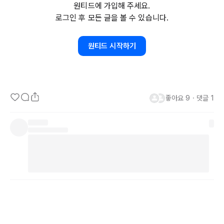
원티드에 가입해 주세요.
장 매출은 
5.4%
 상승했으나, 
StreetAccount의
 예상치 
5.7%에는
로그인 후 모든 글을 볼 수 있습니다.
미치지 못했다. 거래 건수는 분기 동안 4% 증가하며 고객 유입 증가
세를 이어갔다.

원티드 시작하기
지난해 칩오틀레는 외식 산업 전반의 침체에도 불구하고 성장세를 이
어갔다. 
9월에는
 한정 메뉴인 스모크드 브리스킷(
Smoked
Brisket
)
을 재출시하며 다른 단백질 메뉴보다 높은 가격을 책정했다. 칩오틀레
좋아요
9
・
댓글
1
는 분기 동안 
120개의
 신규 매장을 오픈했으며, 그 중 하나는 국제 라
이선스 매장이었다. 
30년간
 주로 미국 사업에 집중해온 칩오틀레는 
국제적으로 확장하려는 시도의 일환으로 지난해 
10년
 만에 쿠웨이트
(
Kuwait
)에 진출했다.

2025년에는
 저-중 단일 자릿수 동일 매장 매출 성장을 전망하고 있으
며, 
StreetAccount
 예상치인 
5.4%에
 못 미칠 것으로 보인다. 또한, 
315개에서
345개의
 새로운 매장을 오픈할 계획이며, 이 중 
80%
 이
상이 디지털 주문을 위한 '칩오틀레인(
Chipotlane
)'을 갖출 예정이
다.