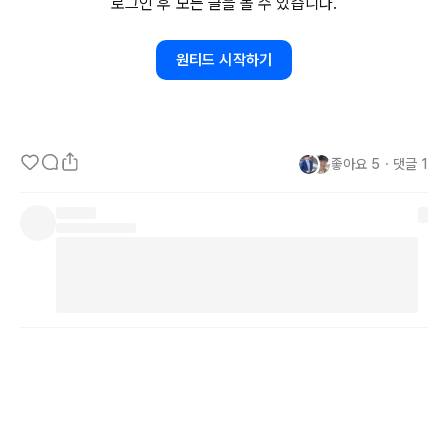
로그인 후 모든 글을 볼 수 있습니다.
-지디넷 링크: 
https://lnkd.in/gmn3fweT
원티드 시작하기
🔎 백팀 멘토 솔루션(사람인)

-네이버 링크: 
https://lnkd.in/gUtRX6Cw
-지디넷 링크: 
https://lnkd.in/gFkVwagJ
좋아요
5
・
댓글
1