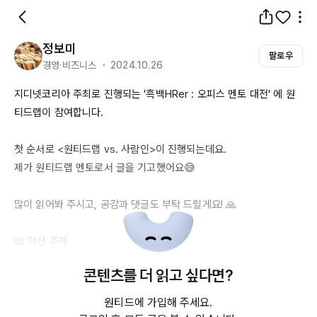
정보미
팔로우
경영·비즈니스 ・ 2024.10.26
지디넷코리아 주최로 진행되는 '흑백
HRer
 : 오피스 멘토 대전' 에 원
티드랩이 참여합니다.

첫 순서로 <원티드랩 vs. 사람인>이 진행되는데요. 

제가 원티드랩 멘토로서 글을 기고했어요😅

많이 읽어봐 주시고, 공감과 댓글도 부탁 드릴게요! 🙏

📖 미션 주제

-‘빌런’에 대한 평판요청, 질러
vs말아
콘텐츠를 더 읽고 싶다면?
🔎 흑팀 멘토 솔루션(원티드랩)

원티드에 가입해 주세요.
-네이버 링크: 
https://lnkd.in/gUabbVFf