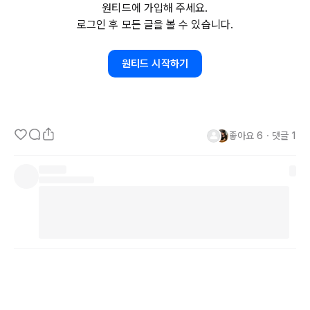
원티드에 가입해 주세요.
있습니다.

로그인 후 모든 글을 볼 수 있습니다.
가령, 여기 목마른 사람이 있다고 해봅시다.

원티드 시작하기
그 사람 앞에 나타난건 바다입니다.

저 물이 짜다는 것은 누구나 알고 있습니다. 그리고, 짠 물을 마셨을 
때 몸에 수분을 더 사라지게 만들어 갈증을 키우는 것도 알지요.

좋아요
6
・
댓글
1
그런데, 간절하다면 그것을 참을 수 있을까요?

대부분 잠깐은 버티겠지만, 곧이어 그 물을 마시고 맙니다.

취업을 준비할 때, 이직을 준비할 때도 마찬가지입니다.

간절한만큼, 그들은 뭐든지 하고자 합니다.

그렇게 하나의 이력서로 
10곳이고
100곳이고
 지원합니다.

그런데, 그게 기업이 원하는 바일까요?

JD에
 명확히 정보를 명시했습니다.
