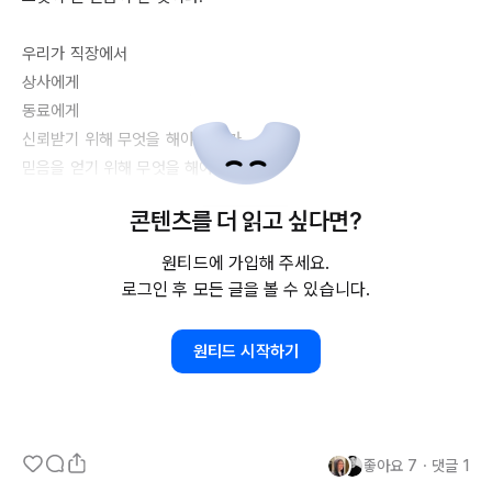
우리가 직장에서

상사에게

동료에게

신뢰받기 위해 무엇을 해야 하는가.

믿음을 얻기 위해 무엇을 해야 하는가.

콘텐츠를 더 읽고 싶다면?
내가 말하는 것을 지켜야 하는 것.

누군가의 지시에 이행하겠다 말한 것을 명확히 이행하는 것.

원티드에 가입해 주세요.
약속하고 보장한 것을 지켰을 때 우리는 상호간의 믿음을 쌓아갈 수 
로그인 후 모든 글을 볼 수 있습니다.
있다.

원티드 시작하기
#믿음

#태도

#워크에씩
좋아요
7
・
댓글
1