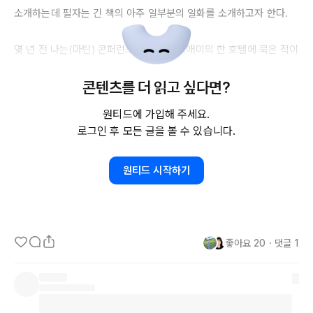
소개하는데 필자는 긴 책의 아주 일부분의 일화를 소개하고자 한다.

몇 년 전 나는(마틴) 콘퍼런스 참석차 마이애미의 한 호텔에 묵은 적이 
있다. 뉴스를 보려고 
TV리모컨을
 집어 들었는데 그 생김새가 대단히 
콘텐츠를 더 읽고 싶다면?
복잡했다. 우주선도 조정할 수 있을 것 같았다. 그안에는 무지하게 작
은 숫자와 수많은 버튼이 박혀 있었고, 숫자 키패드는 세 부분으로 나
원티드에 가입해 주세요.
뉘어 있었다. 그런데 전원 버튼은 어디 있지? 
ON이라고
 적힌 붉은색 
로그인 후 모든 글을 볼 수 있습니다.
버튼인가? 

원티드 시작하기
잠깐, 왜 ON 버튼이 두 개지? 두 개를 동시에 누르면 ON 버튼이 하나
밖에 없는 리모컨으로는 절대 볼 수 없는 놀라운 채널이 펼쳐지는 것
일까? 그리고 '공급' 버튼은 뭐지? '
a-b-c-d'는
 뭘 의미하는 걸까? 화
살표 버튼은 무슨 기능일까? 그렇게 몇 분 동안 마구잡이로 버튼을 눌
좋아요
20
・
댓글
1
러대고 나서야 마침내 
TV가
 켜졌다. 나는 몇 분 동안 뉴스를 보고는 
TV를
 껏다. 아니, 끄려고 노력했다. 리모컨에는 
OFF
 버튼이 두 개 있
었다. 첫 번째 버튼을 누르자 방 안 조명이 분위기 있게 어두워졌다. 
두 번째 
OFF
 버튼을 누르자 에어컨이 꺼졌다. 
TV는
 그대로 였다. 결