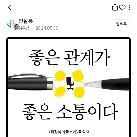
인살롱
팔로우
김우람 ・ 2024.05.19