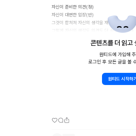
자신이 준비한 의견(정)

자신이 대변한 입장(반)

그것이 합쳐져 자신의 생각을 재정립합니다.(합)
그렇게 자신의 생각도 의견도 더 성숙해집니다.

콘텐츠를 더 읽고
우리가 무언가를 생각할 때 역지사지가 필요한 이
언제나 논할게 있다면 자신의 입장, 타인의 입장
원티드에 가입해 주
로그인 후 모든 글을 볼 
그 끝에 합이 존재합니다.

#토론

원티드 시작하
#정반합

#성숙

#성장

#의견