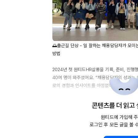
🌅출근길 단상 - 일 잘하는 채용담당자가 모이는
방법

2024년
 첫 원티드
HR살롱을
40여
 명이 와주셨어요. “채용담당자의 성과는 
로의 경험과 인사이트를 아낌없이 나눴어요.

Quality
Survey
, 다면평가, 프로세스별 
KPI
 
콘텐츠를 더 읽고
어요. 다양한 규모에서 오신, 
1년차부터
19년차
원티드에 가입해 주
이와 넓이가 대단했습니다🥹👍

로그인 후 모든 글을 볼 
아침에 비가 내렸는데 어젯밤의 열기가 아직도 남은