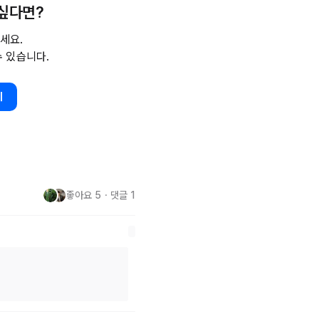
 싶다면?
 일종)이 적용된 '
Rakuten
 AI 
세요.
akuten
 AI 7B 
Chat'도
 동시에 
수 있습니다.
라이선스로 제공됩니다.

하여 인터넷 상의 일본어 및 영어 
기
니다. 라쿠텐 그룹은 내부 필터
 노력했다고 밝혔습니다. 또한, 
스트 처리의 효율성을 높이는 
좋아요
5
・
댓글
1