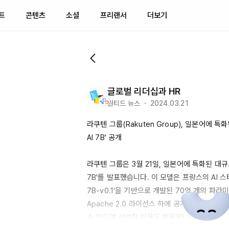
트
콘텐츠
소셜
프리랜서
더보기
글로벌 리더십과 HR
원티드 뉴스 ・ 2024.03.21
라쿠텐 그룹(
Rakuten
Group
), 일본어에 특화
AI 7B' 공개

라쿠텐 그룹은 3월 
21일
, 일본어에 특화된 대규
7B'를
 발표했습니다. 이 모델은 프랑스의 AI 
7B-v0.1'을
 기반으로 개발된 
70억
Apache
2.0
 라이선스 하에 공개되었으며, 
Hu
수 있으며 상업적 이용도 허용됩니다.
