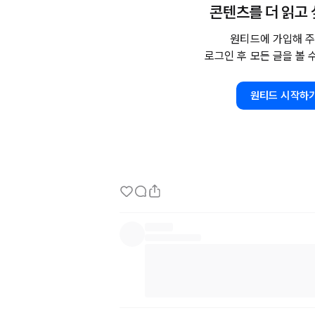
콘텐츠를 더 읽고
또한, 라쿠텐 그룹은 인스트럭션 튜닝(파인튜닝의
7B 
Instruct'와
 그를 기반으로 한 챗봇 모델 '
원티드에 가입해 주
R
로그인 후 모든 글을 볼 
공개했습니다. 이러한 모델들도 
Apache
2.0
 
이러한 모델들은 
Mistral-7B-v0.1을
 기반으로
원티드 시작하
데이터를 사용하여 반복적으로 사전 학습되었습
링 및 주석 기능을 활용하여 데이터 품질 향상에
일본어에 최적화된 형태소 분석기를 사용하여 텍
데도 성공했습니다."