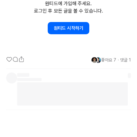
원티드에 가입해 주세요.
이 나 자신입니다. 그렇기 때문에, 내가 무엇을 하고 싶은지, 어떤 일
로그인 후 모든 글을 볼 수 있습니다.
을 해야 하는 지 찾기도 어렵습니다. 동기부여 영상이 유행하는 그 배
경처럼, 무언가를 꿈꾸거나 하고자 하는 마음을 먹기 조차 어렵기 때
원티드 시작하기
문에, 진정으로 하고 싶은 일을 찾는 것 또한 어렵다 생각합니다.

 그러나, 제가 
5Why를
 통해 자신을 알아가는 것처럼, 진정 하고 싶은 
일을 찾는 방법 또한 마찬가지라 생각합니다.

좋아요
7
・
댓글
1
(참고글 : 
https://www.linkedin.com/posts/julius0730_5wh-
smm-tfurlk-activity-7174766876869189632-Tqn-/?
utm_source=share&utm_medium=member_desktop
)

 진정으로 하고 싶은 일을 찾는 것은 결국 
3가지의
 교차점입니다.

내가 좋아하는 것

내가 잘하는 것
