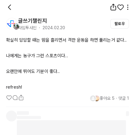
글쓰기챌린지
팔로우
타임투샤인 ・ 2024.02.20
확실히 답답할 때는 땀을 흘리면서 격한 운동을 하면 풀리는거 같다..

나에게는 농구가 그런 스포츠이다..

오랜만에 뛰어도 기분이 좋다..

refresh
!
좋아요
5
・
댓글
1