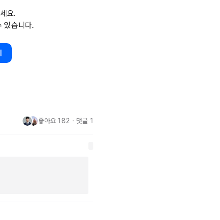
드리죠.

세요.
수 있습니다.
아쉽기도 하지만 때론 예상치도 
력해도 되지 않는 일이 있다면 내
라고 생각해보려 합니다 :)
기
좋아요
182
・
댓글
1