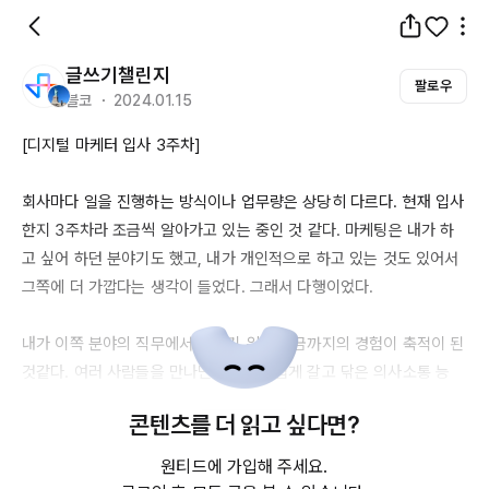
글쓰기챌린지
팔로우
블코 ・ 2024.01.15
[디지털 마케터 입사 
3주차
]

회사마다 일을 진행하는 방식이나 업무량은 상당히 다르다. 현재 입사
한지 
3주차라
 조금씩 알아가고 있는 중인 것 같다. 마케팅은 내가 하
고 싶어 하던 분야기도 했고, 내가 개인적으로 하고 있는 것도 있어서 
그쪽에 더 가깝다는 생각이 들었다. 그래서 다행이었다.

내가 이쪽 분야의 직무에서 일하기 위해 지금까지의 경험이 축적이 된 
것같다. 여러 사람들을 만나면서 자연스럽게 갈고 닦은 의사소통 능
력, 부지런하고 시간을 귀하게 여기는 하드워킹, 여행을 자주 다니며 
콘텐츠를 더 읽고 싶다면?
견문을 넓혀서 창의적인 부분까지, 어쩌면 모두 마케터가 되기 위헤 
필요한 거였는지도 모른다.

원티드에 가입해 주세요.