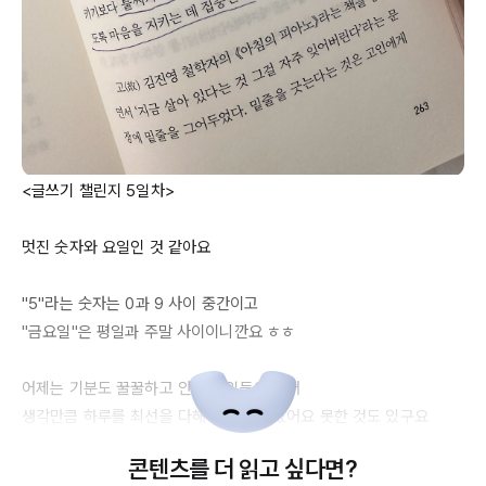
<글쓰기 챌린지 
5일차
>

멋진 숫자와 요일인 것 같아요

"
5"라는
 숫자는 0과 9 사이 중간이고

"금요일"은 평일과 주말 사이이니깐요 ㅎㅎ

어제는 기분도 꿀꿀하고 안좋은 일들이 있어 

생각만큼 하루를 최선을 다해 보내지 않았어요 못한 것도 있구요

그렇게 어제는 최선을 다해 꿀꿀하게 보내고

콘텐츠를 더 읽고 싶다면?