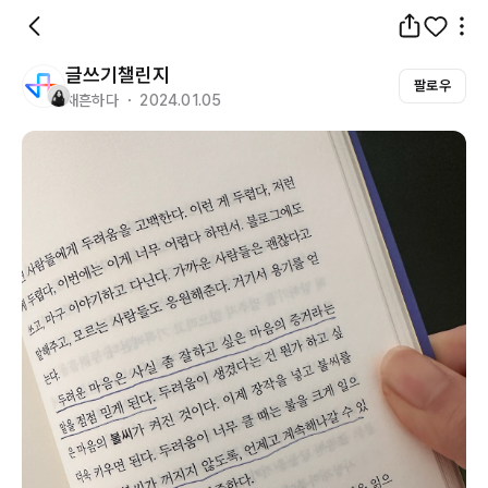
글쓰기챌린지
팔로우
채흔하다 ・ 2024.01.05