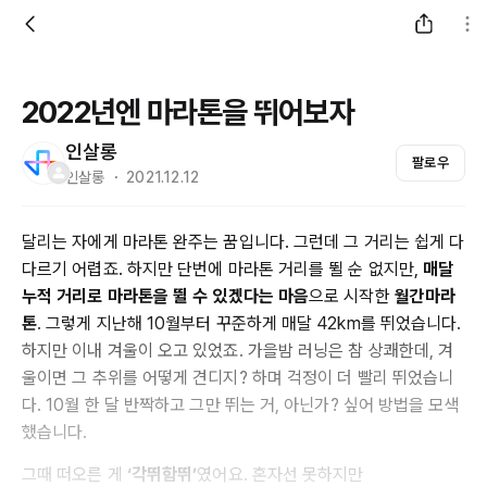
2022년엔 마라톤을 뛰어보자
인살롱
팔로우
인살롱 ・ 2021.12.12
달리는 자에게 마라톤 완주는 꿈입니다. 그런데 그 거리는 쉽게 다
다르기 어렵죠. 하지만 단번에 마라톤 거리를 뛸 순 없지만,
매달
누적 거리로 마라톤을 뛸 수 있겠다는 마음
으로 시작한
월간마라
톤
. 그렇게 지난해 10월부터 꾸준하게 매달 42km를 뛰었습니다.
하지만 이내 겨울이 오고 있었죠. 가을밤 러닝은 참 상쾌한데, 겨
울이면 그 추위를 어떻게 견디지? 하며 걱정이 더 빨리 뛰었습니
다. 10월 한 달 반짝하고 그만 뛰는 거, 아닌가? 싶어 방법을 모색
했습니다.
그때 떠오른 게
‘각뛰함뛰’
였어요. 혼자선 못하지만