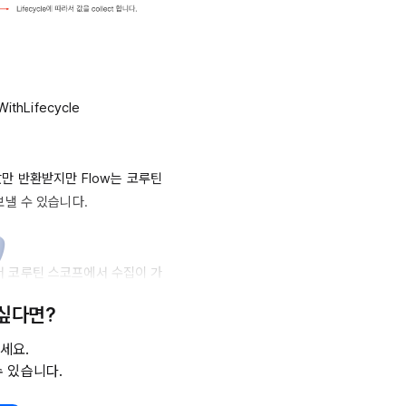
WithLifecycle
값만 반환받지만 
Flow는
 코루틴 
낼 수 있습니다.

서 코루틴 스코프에서 수집이 가
se
 내부에서 
Flow
 값을 수집하
 싶다면?
ectAsStateWithLifecycle"을
세요.
수 있습니다.