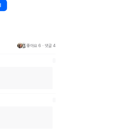
기
ithLifecycle"를
 사용하여 
flow
값이 발행되면 
State
 객체 값이 
면 
minActiveState
 라는 파라
e.STARTED
 으로 설정이 되어있
좋아요
6
・
댓글
4
nPause에서
 값 수집을 중지합니
다 (변경 가능). 이를 통해서 백그라운드에서 리소스를 비활성화 시킬 수 있으며 
 있고, 네트워크 트래픽을 줄일 
Lifecycle
 수집한다는 것에 동일합니다. 
다.

서 
flow를
 수집하며, 