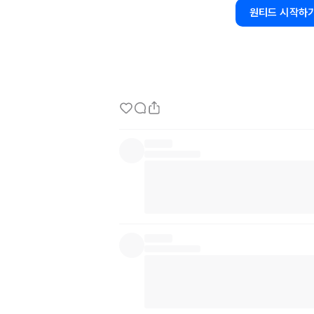
## 
collectAsStateWithLifecycle란
원티드 시작하
Android
Compose에서
 "
collectAsStateW
를
 수집하는 권장합니다. 이를 통해 
Flow에서
 
collectAsStateWithLifecycle
 메소드를 봐보
미터가 있으며 디폴트값으로 
Lifecycle.Stat
습니다.

즉, 기본적으로 
onStart에서
 값을 수집하고 
o
CPU
 사용량을 줄여서 배터리 소모량을 줄일 수
수 있으며, 메모리 사용량을 줄일 수 있습니다.

## 
collectAsState
 vs 
collectAsStateWith
둘 다 비슷하게 생겼으며, 
Compose에서
 값을
차이점은 "
Android
Lifecycle"을
 따르는지입니
"
collectAsState"는
Composition에
 단계에
Composition에