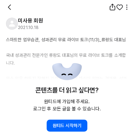
미사용 회원
2021.10.18
스마트한 업무습관, 성과관리 무료 라이브 토크(
11/3
)_류랑도 대표님

국내 성과관리 전문가인 류랑도 대표님의 무료 라이브 토크를 소개합
니다.

무슨 일을 하든지 정해진 기간, 시간 내에 자신이 원하는 결과물, 성과
목표를 달성하기 위한 자기주도적인 업무관리 방법에 대하여 소개합
콘텐츠를 더 읽고 싶다면?
니다.

원티드에 가입해 주세요.
로그인 후 모든 글을 볼 수 있습니다.
- 일시: 
11/3
 (수) 
19:30~21:00
- 연사: 성과코칭 류랑도 대표

- 온라인 줌

원티드 시작하기
- 비용: 무료 (
11/2
 사전 신청자에 한하여 라이브 링크를 보냅니다)
