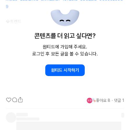
9
💎트렌드

콘텐츠를 더 읽고 싶다면?
https://news.v.daum.net/v/20211015000222024?
fbclid=IwAR2bH5NxD-E65e67FZaBsPviTiLINO3C1jard-
원티드에 가입해 주세요.
FMnhlm8O28hdvtWGtSxw4
로그인 후 모든 글을 볼 수 있습니다.
👔커리어

원티드 시작하기
"국내 
3040
 고용률, 
OECD
38개국
 중 
30위
https://www.chosun.com/economy/industry-
company/2021/10/14/RLEDVYXUDRAX7L2PWKLPW4D7HQ/
좋아요
8
・
댓글
1