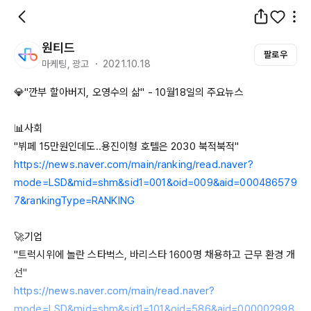
원티드
팔로우
마케팅, 광고 ・ 2021.10.18
💎"깐부 할아버지, 오영수의 삶" - 
10월18일의
 주요뉴스

📊사회

"뷔페 
15만원인데도..용진이형
 호텔은 
2030
https://news.naver.com/main/ranking/read.naver?
mode=LSD&mid=shm&sid1=001&oid=009&aid=000486579
7&rankingType=RANKING
🚀기업

"트럭시위에 놀란 스타벅스, 바리스타 
1600명
 채용하고 근무 환경 개
https://news.naver.com/main/read.naver?
mode=LSD&mid=shm&sid1=101&oid=586&aid=000002998