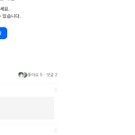
성원들이 체감하는 증분과 그 효
세요.
수 있습니다.
직업으로 돈을 버는 시대에 기본급
습니다.

기
후생보다는 성과에 따른 토탈 급
 여러 생각이 드는 기사입니다.

좋아요
5
・
댓글
2