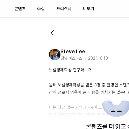
트
콘텐츠
소셜
프리랜서
더보기
Steve Lee
경영·비즈니스 ・ 2021.10.13
노벨경제학상 연구와 HR

올해 노벨경제학상을 받은 3명 중 한명인 스탠
상이 근로자 의욕에 큰 영향을 끼치지는 않는다는
이는 최근 많은 기업과 
HR이
 고민하는 보상 정
및 인사철학과도 연계되겠지만 기본급 인상을 
을 증진시키려는 방향이 위 연구 결과와 흡사하다
콘텐츠를 더 읽고