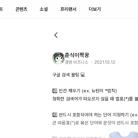
트
콘텐츠
소셜
프리랜서
더보기
춘식이짝꿍
경영·비즈니스 ・ 2021.10.12
구글 검색 꿀팁 💻

1️⃣
 빈칸 채우기 (ex. 뉴턴의 *법칙)

정확한 검색어가 떠오르지 않을 때 별표(*)를 붙
2️⃣
 반드시 포함되어야 하는 단어 지정하기 (ex. 
큰 따옴표(")로 묶은 단어와 문장이 반드시 포함된