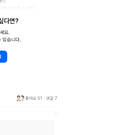
)

를 지정할 수 있다.

 싶다면?
쌈")

워드가 동시에 검색된다.

세요.
수 있습니다.
영화)

범위 내의 검색 결과를 보여준다.

기
 단위는 영어, 한글 둘 다 입력
좋아요
51
・
댓글
7