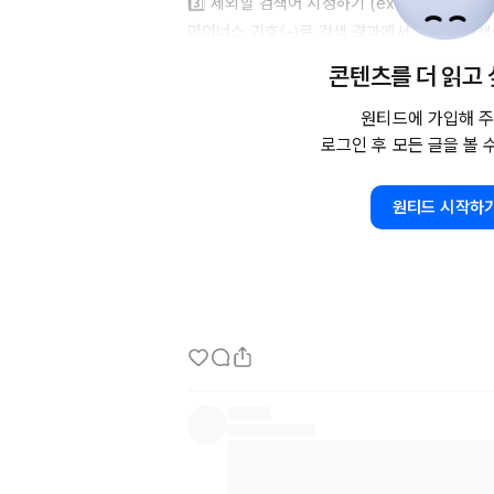
3️⃣
 제외할 검색어 지정하기 (ex. 감성 카페 -추천
마이너스 기호(-)로 검색 결과에서 제외할 검색어
콘텐츠를 더 읽고
4️⃣
 여러개 키워드 동시 검색 (ex. "족발" or "보
키워드 사이에 (or) 을 넣으면 두 개 이상의 키
원티드에 가입해 주
로그인 후 모든 글을 볼 
5️⃣
 숫자 범위 지정하기 (ex. 
2015년..2017년
 
숫자 사이에 마침표 두 개(..)를 입력하면 숫자 
원티드 시작하
6️⃣
 단위 변환 (ex. 
115마일
 킬로미터)

변환할 단위를 뒤에 입력하면 변환값을 보여준다.
해도 상관없다.