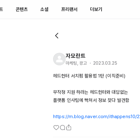
트
콘텐츠
소셜
프리랜서
더보기
자모란트
마케팅, 광고 ・ 2023.03.25
헤드헌터 서치펌 활용법 1탄 (이직준비)

무작정 지원 하라는 헤드헌터와 대답없는

플랫폼 인사팀에 빡쳐서 정보 찾다 발견함

https://m.blog.naver.com/ithappens10