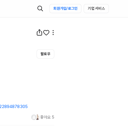
회원가입/로그인
기업 서비스
팔로우
/222894878305
좋아요
5