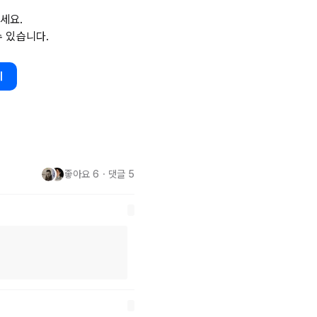
니다. 멀티플렛폼 
GUI
 데스크
세요.
같이 배워야 할꺼 같은데.. 더 간단
수 있습니다.
요~~
기
좋아요
6
・
댓글
5