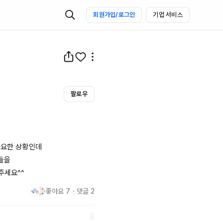
회원가입/로그인
기업 서비스
팔로우
필요한 상황인데

들을

주세요^^
좋아요
7
・
댓글
2