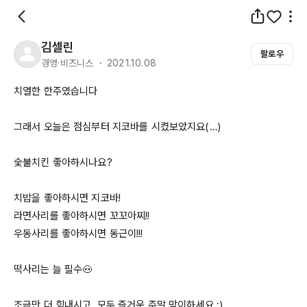
김셀린
팔로우
경영·비즈니스 ・ 2021.10.08
치열한 한주였습니다

그래서 오늘은 점심부터 지코바를 시켰보았지요(…)

숯불치킨 좋아하시나요?

치밥을 좋아하시면 지코바!

라면사리를 좋아하시면 꼬꼬아찌!!

우동사리를 좋아하시면 동근이!!!

떡사리는 늘 필수🐽

조금만 더 힘내시고, 모두 즐거운 주말 맞이하세요 :)