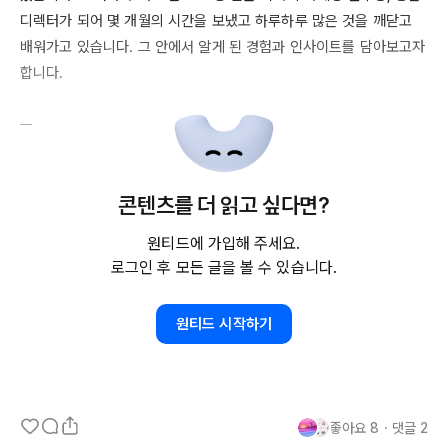
디렉터가 되어 몇 개월의 시간을 보냈고 하루하루 많은 것을 깨닫고 
배워가고 있습니다. 그 안에서 알게 된 경험과 인사이트를 담아보고자 
합니다. 

ㅡ

미디어와 엔터테인먼트의 세계를 벗어나 먹고 마시는 세계로 가게 되
콘텐츠를 더 읽고 싶다면?
었고, 프로젝트를 총괄하는 매니저에서 하나의 그룹을 총괄하는 리더
가 되었다. 아무리 큰 프로젝트를 리드했더라도, 하나의 집단을 리드
원티드에 가입해 주세요.
하는 것과는 다른 것이었고 주어진 미션을 수행하는 것과 미션을 새롭
로그인 후 모든 글을 볼 수 있습니다.
게 만드는 것은 전혀 다른 새로운 것이었다.

원티드 시작하기
처음에는 쉼 없이 달렸다. 주어진 역할을 온몸으로 받아들였다. 그렇
게 전력으로 달리다가 생각지 못했던 것들에 막혀서 하던 것들이 좌절
되면서 크게 넘어지게 되었다. 이상한 일이 일어났다. 아무리 배를 몰
고 가려고 해도 커다란 바위에 걸려 있는 것처럼 좀처럼 나아가지 못
좋아요
8
・
댓글
2
하는 상황이 벌어진 것이다. 그리고 어떤 것을 알게 되었을까? 어떤 