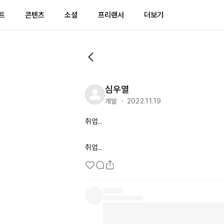
트
콘텐츠
소셜
프리랜서
더보기
심우열
개발 ・ 2022.11.19
취업..

취업..