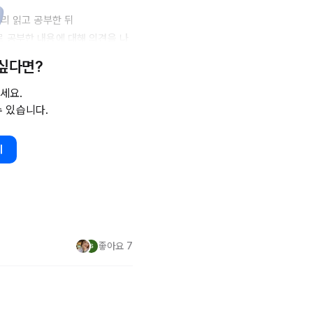
 읽고 공부한 뒤 

 공부한 내용에 대해 의견을 나
 싶다면?
세요.
수 있습니다.
/109359766
행될 내용을 보시고 하고 싶다! 하
기
unday-Deep-Brunch-
e
g83rGVBe
좋아요
7