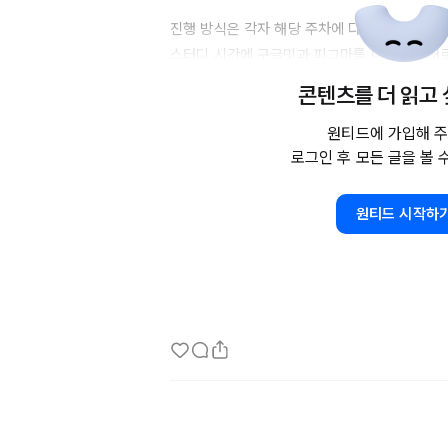
진행 방식은 각자 해당 주차에 다루는 내용을 미리
스터디 시간에 구글밋과 피그마를 이용하여 서로
누는 방식입니다!

콘텐츠를 더 읽고
원티드에 가입해 주
로그인 후 모든 글을 볼 
http://www.yes24.com/Product/Goods
노션 페이지(아직 미완성이지만;;)에서 대략 진
원티드 시작하
notion
 : 
https://sallyride.notion.site/S
6079bc6ec09a4768ac54ea0f43180bd
kakaotalk
 : 
https://open.kakao.com/o/