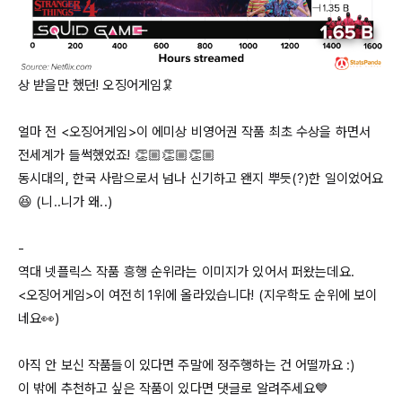
상 받을만 했던! 오징어게임🦑

얼마 전 <오징어게임>이 에미상 비영어권 작품 최초 수상을 하면서 
전세계가 들썩했었죠! 👏🏼👏🏼👏🏼

동시대의, 한국 사람으로서 넘나 신기하고 왠지 뿌듯(?)한 일이었어요 
😆 (니..니가 왜..)

-

역대 넷플릭스 작품 흥행 순위라는 이미지가 있어서 퍼왔는데요.

<오징어게임>이 여전히 
1위에
 올라있습니다! (지우학도 순위에 보이
네요👀)

아직 안 보신 작품들이 있다면 주말에 정주행하는 건 어떨까요 :)

이 밖에 추천하고 싶은 작품이 있다면 댓글로 알려주세요💙