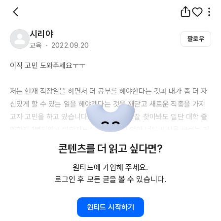
시리야
팔로우
교육 ・ 2022.09.20
이직 고민 도와주세요ㅜㅜ

저는 현재 직장일을 하면서 더 공부를 해야한다는 것과 내가 좀 더 자
신있게 할 수 있는 일을 해야겠다는 것을 깨닫고 새로운 직종을 가지
고자 고민을 하고 있습니다. 근데 이것저것 잘 찾아봐도 일단 대학 졸
업한지 
1년되었고
 일한지도 
1년밖에
 되지 않아 너무 세상을 모르는 거 
같더라구요,, 그래서 직장 선배님들께 조언을 구하고 싶어 이렇게 글
콘텐츠를 더 읽고 싶다면?
을 씁니다ㅜ 일단 제가 관심있는 분야는 교육기획, 조직문화, 인력개
원티드에 가입해 주세요.
발, 조직 커뮤니케이션 입니다,, 저는 다른 전공을 공부했지만 이번에 
로그인 후 모든 글을 볼 수 있습니다.
비슷한 일을 하다가 이 분야에 눈을 뜨게 되었습니다, 근데 막상 전공
을 하지도, 관련하여 전문성을 가지려면 어떤 것들을 공부해야할지 잘 
모르겠더라구요,, 제가 아는 정보가 적어 두루뭉실하지만 관련 일을 
원티드 시작하기
하고 계신 분이시라면 어떤 공부를 하면 좋은지 조언 부탁드립니다 ㅜ