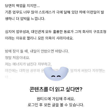
당연히 백업을 치지만...

기존 업무도 너무 많아 스트레스가 극에 달해 있던 차에 이런일이 발
생하니 더 압박을 느낍니다.

심지어 업무성과, 대인관계 모두 훌륭한 동료가 그저 회사의 구조조정
이라는 이유로 짤리니 모든 의욕이 사라지네요.

밤에 잠이 들 때, 내일이 안왔으면 바랍니다.

정말 처음이네요. 

저는 에너지가 넘친다 자부하고,

야간에는 대학원 공부와 운동도 하며 시간을 알차게 써왔다 자부했는
데...

이제는 단 하루라도 편하게 쉬는 날이 있으면 좋겠습니다.

콘텐츠를 더 읽고 싶다면?
물론 연봉이 최고의 복지라고, 정말 말도 안되는 고연봉을 받습니다.

원티드에 가입해 주세요.
당장 같은 수준으로 대우해 줄 수 있는 곳은 없어보입니다.

로그인 후 모든 글을 볼 수 있습니다.