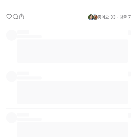
- 머그컵

  환경을 위해 머그컵은 필수!

좋아요
33
・
댓글
7
  무광으로 제작하여 한층 더 편한 그립감과 고급스러움을 느낄수 있
어요.

- 다이어리

  트렌비의 조직문화와 각종 꿀팁들 그리고 
OKR체크리스크
 등을 확
인할수 있습니다.

  아직 트렌비가 낯선 신규 트렌버가 트렌비 조직문화를 잘 이해하고, 
빠르게 적응할 수 있는데에 많은 도움이

  되는 다이어리 입니다.

  벨벳 질감과 심플한 디자인으로 어디서나 사용할 수 있도록 제작하
였습니다.

- 휴대용 손소독제

  트렌버의 건강을 책임지는 휴대용 손소독제! 

  미팅 가기전에 칙, 자리에 돌아와서 치익-
