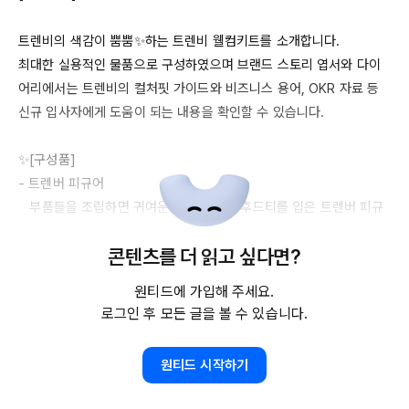
트렌비의 색감이 뿜뿜✨하는 트렌비 웰컴키트를 소개합니다.

최대한 실용적인 물품으로 구성하였으며 브랜드 스토리 엽서와 다이
어리에서는 트렌비의 컬처핏 가이드와 비즈니스 용어, 
OKR
 자료 등 
신규 입사자에게 도움이 되는 내용을 확인할 수 있습니다.

✨[구성품] 

- 트렌버 피규어

   부품들을 조립하면 귀여운 트렌비 로고 후드티를 입은 트렌버 피규
어가 탄생합니다!

콘텐츠를 더 읽고 싶다면?
   데스크 장식, 명함 및 충전기 선 거치대 등으로 활용 가능합니다.

원티드에 가입해 주세요.
- 브랜드 스티커

로그인 후 모든 글을 볼 수 있습니다.
   트렌비 아이콘 및 로고로 구성된 브랜드 스티커 입니다.

   보라색 그라데이션이 조화로운 트렌비 어플 아이콘 스티커가 제일 
원티드 시작하기
인기가 많습니다:)
