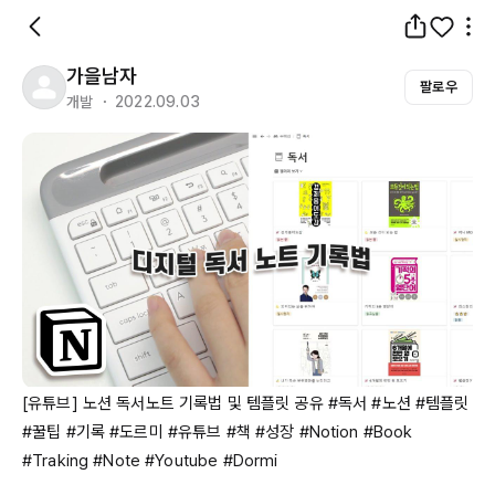
가을남자
팔로우
개발 ・ 2022.09.03
[유튜브] 노션 독서노트 기록법 및 템플릿 공유 #독서 #노션 #템플릿 
#꿀팁 #기록 #도르미 #유튜브 #책 #성장 #
Notion
 #
Book
#
Traking
 #
Note
 #
Youtube
 #
Dormi