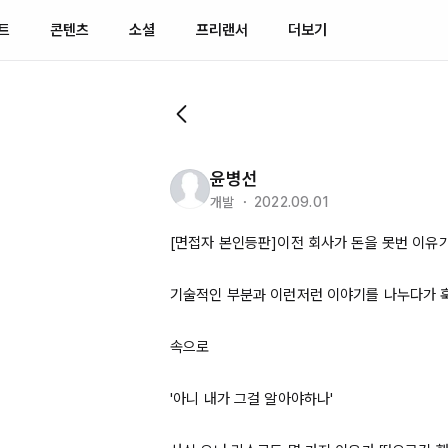
트
콘텐츠
소셜
프리랜서
더보기
윤병선
개발 ・ 2022.09.01
[면접자 본인등판]이전 회사가 돈을 못번 이유가
기술적인 부분과 이런저런 이야기를 나누다가 훅
속으로

'아니 내가 그걸 알아야하나'
