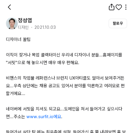
정성엽
팔로우
디자인 ・ 2021.10.03
디자이너 꿀팁

이직이 잦거나 목업 콜렉터이신 우리네 디자이너 분들...홈페이지를 
"서핏"으로 해 놓으시면 매우 매우 편해요. 

비핸스의 작업물 레퍼런스나 브런치 
UX아티클도
 알아서 보여주거든
요...우측 상단에는 채용 공고도 있어서 분야를 막론하고 여러모로 편
할거에요...

네이버에 서핏을 치셔도 되고요...도메인을 쳐서 들어가고 싶으시다
면...주소는 
www.surfit.io에요
. 

들어가서 상단 탑 메뉴 최우측에 설정, 들어가신 후 쭉 내려보면 홈 보