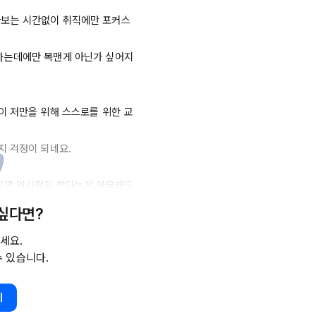
보는 시간없이 취직에만 포커스
하는데에만 목맨게 아닌가 싶어지
이 저만을 위해 스스로를 위한 교
 걱정이 되네요.

깐 일시정지 한다는게 아무래도 
 싶다면?
지, 아예 다른 알바를 하면서 
세요.
수 있습니다.
 달의 공백기간을 좋게 봐줄지

기

