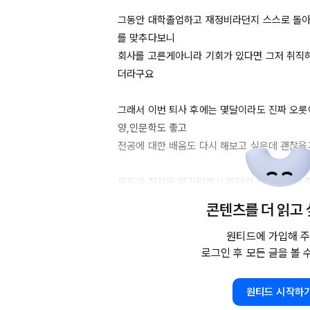
그동안 대학졸업하고 재정비라던지 스스로 돌아
를 맞추다보니

회사를 고른게아니라 기회가 있다면 그저 취직
더라구요

그래서 이번 퇴사 후에는 몇달이라도 진짜 오롯
양,인문학도 좋고

전공에 대한 배움도 다시 해보고 싶은데 괜찮을지
모두가 직장을 얻기위해서 부단히 노력하는데 잠
선뜻 행동하기

콘텐츠를 더 읽고
어려운 것도 있는 것 같아요.

(물론 재정적인 문제도 있긴해서 프리랜서를 하던
원티드에 가입해 주
로그인 후 모든 글을 볼 
잠깐 쉴까 싶기도해요)

1) 기업입장에서 어떨지 모르겠는데 퇴사 후 몇
원티드 시작하
2) 
33에
 직장을 옮긴다는 것이 무모한 건 아닌지