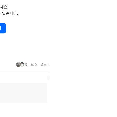
세요.
 용역이나 업체들을 불러서 해야
수 있습니다.
.

이라기 보다 지금 가진것도 없고 
기
요. 정신적으로나 육체적으로나 
봅니다 ㅠㅠ
좋아요
5
・
댓글
1