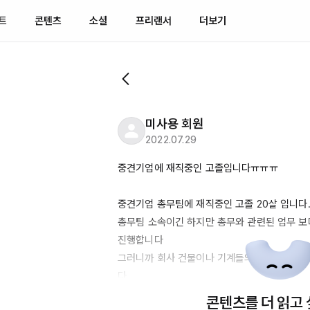
트
콘텐츠
소셜
프리랜서
더보기
미사용 회원
2022.07.29
중견기업에 재직중인 고졸입니다ㅠㅠㅠ

중견기업 총무팀에 재직중인 고졸 
20살
 입니다. 
총무팀 소속이긴 하지만 총무와 관련된 업무 보
진행합니다 

그러니까 회사 건물이나 기계들의 유지 보수와 
다.

그런데 너무 진짜 너무너무너무너무 힘드네요. 
콘텐츠를 더 읽고