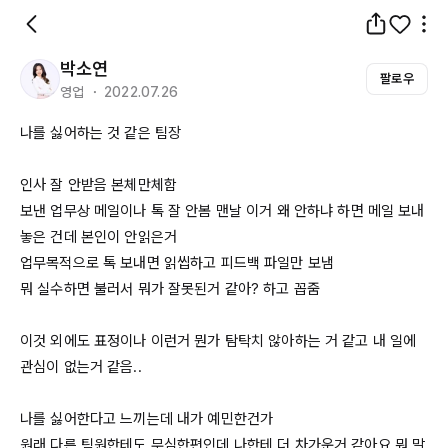
박소연
팔로우
영업 ・ 2022.07.26
나를 싫어하는 것 같은 팀장

인사 잘 안받음 본체만체함

보낸 업무상 메일이나 톡 잘 안봄 맨날 이거 왜 안하냐 하면 메일 보내
놓은 건데 본인이 안읽은거

업무목적으로 톡 보내면 읽씹하고 피드백 파일만 보냄

뭐 실수하면 불러서 뭐가 잘못된거 같아? 하고 꼽줌

이것 외에도 표정이나 이런거 뭔가 탐탁치 않아하는 거 같고 내 일에 
관심이 없는거 같음..

나를 싫어한다고 느끼는데 내가 예민한건가

원래 다른 팀원한테도 무심한편인데 나한테 더 차가운거 같아요 뭐 말