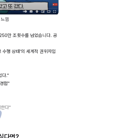
느낌

250만
 조횟수를 넘었습니다. 공
고 수행 상태’의 세계적 권위자입
."

경험" 

다" 

 싶다면?