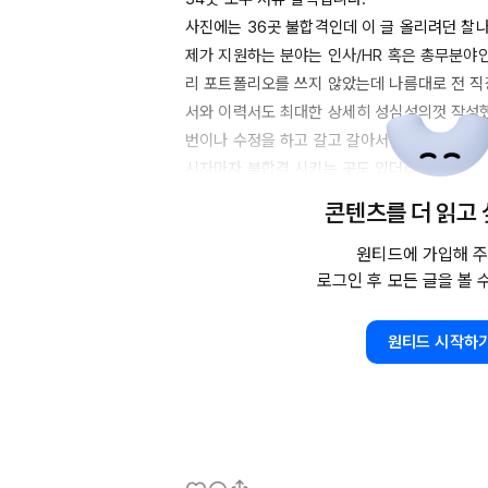
사진에는 
36곳
 불합격인데 이 글 올리려던 찰나 
제가 지원하는 분야는 인사
/HR
 혹은 총무분야
리 포트폴리오를 쓰지 않았는데 나름대로 전 
서와 이력서도 최대한 상세히 성심성의껏 작성했
번이나 수정을 하고 갈고 갈아서 지원했음에도 
시자마자 불합격 시키는 곳도 있더라구요.   

간절한 구직자의 입장에서는 정말 허탈감이 들 
콘텐츠를 더 읽고
자마자 바로 탈락처리를 하는건지, 대체 서류합
꼼꼼하게 이력서를 확인하는건지도 궁금해집니다
원티드에 가입해 주
로그인 후 모든 글을 볼 
경력은 
5~6년
 이상이고 나이가 좀 많은 편에 
인지, 아니면 외적 스펙을 많이 보는 것인지??

원티드의 서류 허들이 매우 높다고 들었습니다
원티드 시작하
쳐만 가는것 같습니다.

합격 예측기능이 있던데 가능성 
80%가
 나온 
찬가지더라구요.

면접에서 역량을 보여드리고 싶고 면접만이라도